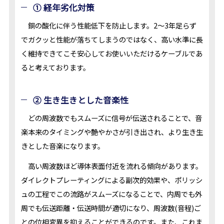
① 経年劣化対策
銅の酸化に伴う性能低下を防止します。2～3年足らず
でガクッと性能が落ちてしまうのではなく、高い水準に長
く維持できてこそ安心してお使いいただけるケーブルであ
ると考えております。
② 生き生きとした音楽性
どの周波数でもスムーズに信号が伝送されることで、音
楽本来のタイミングや艶やかさが引き出され、より生き生
きとした音楽になります。
高い周波数ほど導体表面付近を流れる傾向があります。
ダイレクトプレーティングによる副次的効果や、ポリッシ
ュの工程でこの流路がスムーズになることで、内周でも外
周でも伝送距離・伝送時間が適切になり、周波数(音程)ご
との位相変異を抑えることができるのです。また、これま