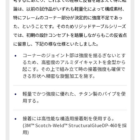
論は、以前の試作品がいずれも軽量化によって構成素材、
特にフレームのコーナー部分が決定的に強度不足であっ
た、ということです。そのためリジッドテーブルシリーズ
では、初期の設計コンセプトを踏襲しながらもこの反省点
に留意し、下記の様な仕様といたしました。
コーナーのジョイント部は強度を揺るぎないとす
るため、高密度のアルミダイキャストを金型から
起こす。その上で組み立て時の接着強度も確保で
きる形状へ精密な旋盤加工を施す。
軽量でかつ強度に優れた、チタン製のパイプを使
用する。
接着には高性能な構造用接着剤を使用する。
(3M™ Scotch-Weld™ StructuralGlueDP-460を採
用)