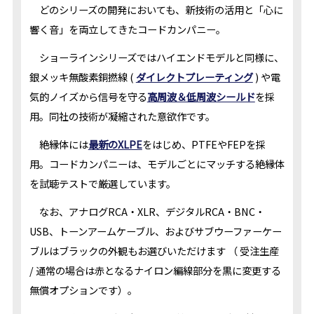
どのシリーズの開発においても、新技術の活用と「心に
響く音」を両立してきたコードカンパニー。
ショーラインシリーズではハイエンドモデルと同様に、
銀メッキ無酸素銅撚線 (
ダイレクトプレーティング
) や電
気的ノイズから信号を守る
高周波＆低周波シールド
を採
用。同社の技術が凝縮された意欲作です。
絶縁体には
最新のXLPE
をはじめ、PTFEやFEPを採
用。コードカンパニーは、モデルごとにマッチする絶縁体
を試聴テストで厳選しています。
なお、アナログRCA・XLR、デジタルRCA・BNC・
USB、トーンアームケーブル、およびサブウーファーケー
ブルはブラックの外観もお選びいただけます （ 受注生産
/ 通常の場合は赤となるナイロン編線部分を黒に変更する
無償オプションです）。