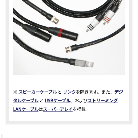
※
スピーカーケーブル
と
リンク
を除きます。また、
デジ
タルケーブル
と
USBケーブル
、および
ストリーミング
LANケーブル
は
スーパーアレイ
を搭載。