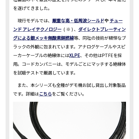
を遂げてきました。
現行モデルでは、
厳重な高・低周波シールド
や
チュー
ンド アレイテクノロジー
( ※ ) 、
ダイレクトプレーティン
グによる銀メッキ無酸素銅撚線
等、同社の技術が精悍なブ
ラックの外観に包まれています。アナログケーブルやスピ
ーカーケーブルの絶縁体には
XLPE
、その他はPTFEを採
用。コードカンパニーは、モデルごとにマッチする絶縁体
を試聴テストで厳選しています。
また、本シリーズも全種がデモ機お試し貸出し対象製品
です。詳細は
こちら
をご覧ください。